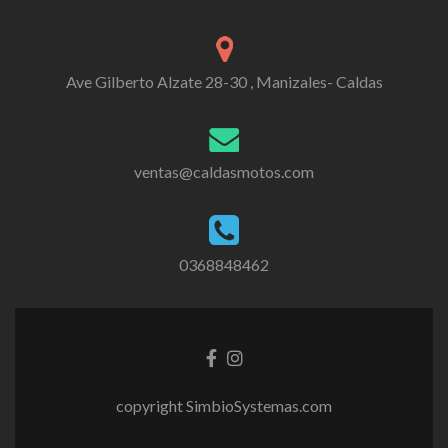
Ave Gilberto Alzate 28-30 , Manizales- Caldas
ventas@caldasmotos.com
0368848462
G
G
o
o
t
t
copyright SimbioSystemas.com
o
o
F
I