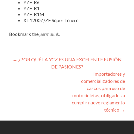
YZF-R6
YZF-R1
YZF-R1M
XT1200Z/ZE Súper Ténéré
Bookmark the
permalink
.
Post
←
¿POR QUÉ LA YCZ ES UNA EXCELENTE FUSIÓN
DE PASIONES?
navigation
Importadores y
comercializadores de
cascos para uso de
motocicletas, obligados a
cumplir nuevo reglamento
técnico
→