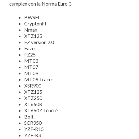
cumplen con la Norma Euro 3:
BWSFI
CryptonFI
Nmax
XTZ125
FZ version 2.0
Fazer
FZ25
MT03
MT07
MT09
MT09 Tracer
XSR900
XTZ125
XTZ250
XT660R
XT660Z Ténéré
Bolt
SCR950
YZF-R15
YZF-R3