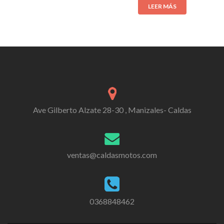
LEER MÁS
Ave Gilberto Alzate 28-30 , Manizales- Caldas
ventas@caldasmotos.com
0368848462