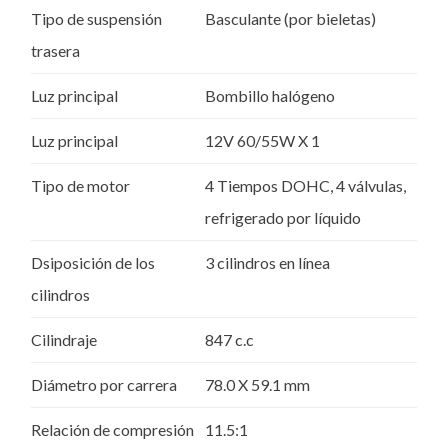
Tipo de suspensión
Basculante (por bieletas)
trasera
Luz principal
Bombillo halógeno
Luz principal
12V 60/55W X 1
Tipo de motor
4 Tiempos DOHC, 4 válvulas,
refrigerado por líquido
Dsiposición de los
3 cilindros en línea
cilindros
Cilindraje
847 c.c
Diámetro por carrera
78.0 X 59.1 mm
Relación de compresión
11.5:1