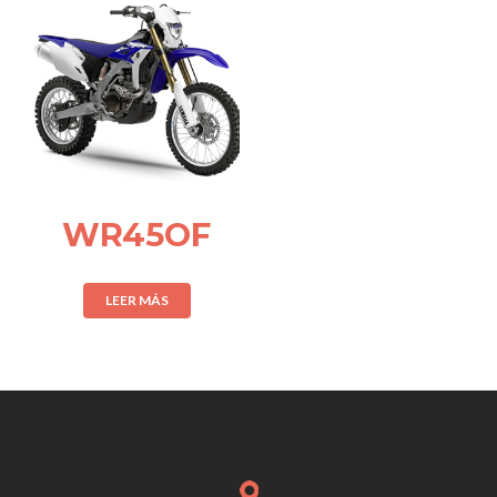
WR45OF
LEER MÁS