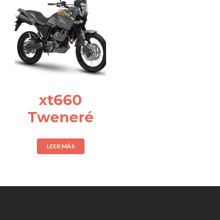
xt660
Tweneré
LEER MÁS