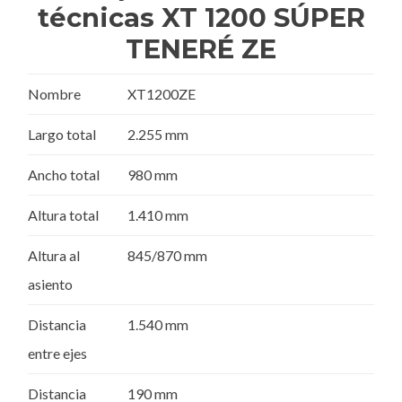
técnicas XT 1200 SÚPER
TENERÉ ZE
Nombre
XT1200ZE
Largo total
2.255 mm
Ancho total
980 mm
Altura total
1.410 mm
Altura al
845/870 mm
asiento
Distancia
1.540 mm
entre ejes
Distancia
190 mm