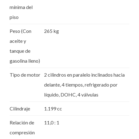
mínima del
piso
Peso (Con
265 kg
aceite y
tanque de
gasolina lleno)
Tipo de motor
2 cilindros en paralelo inclinados hacia
delante, 4 tiempos, refrigerado por
líquido, DOHC, 4 válvulas
Cilindraje
1.199 cc
Relación de
11,0 : 1
compresión