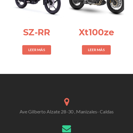
SZ-RR
Xt100ze
LEER MÁS
LEER MÁS
Ave Gilberto Alzate 28-30 , Manizales- Caldas