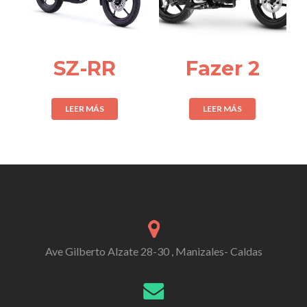
SZ-RR
Fazer 2
LEER MÁS
LEER MÁS
Ave Gilberto Alzate 28-30 , Manizales- Caldas