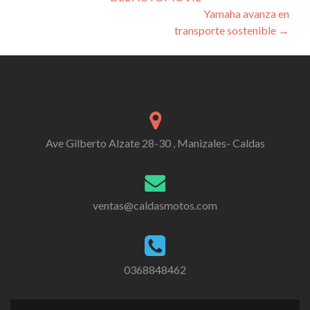
navigation
Yamaha avanza en
transporte sostenible
→
Ave Gilberto Alzate 28-30 , Manizales- Caldas
ventas@caldasmotos.com
0368848462