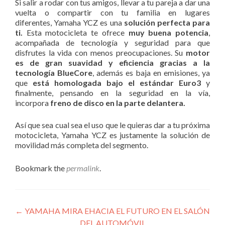
Si salir a rodar con tus amigos, llevar a tu pareja a dar una
vuelta o compartir con tu familia en lugares
diferentes, Yamaha YCZ es una
solución perfecta para
ti.
Esta motocicleta te ofrece
muy buena potencia
,
acompañada de tecnología y seguridad para que
disfrutes la vida con menos preocupaciones. Su
motor
es de gran suavidad y eficiencia gracias a la
tecnología BlueCore
, además es baja en emisiones, ya
que
está homologada bajo el estándar Euro3
y
finalmente, pensando en la seguridad en la vía,
incorpora
freno de disco en la parte delantera.
Así que sea cual sea el uso que le quieras dar a tu próxima
motocicleta, Yamaha YCZ es justamente la solución de
movilidad más completa del segmento.
Bookmark the
permalink
.
Post
←
YAMAHA MIRA EHACIA EL FUTURO EN EL SALÓN
DEL AUTOMÓVIL